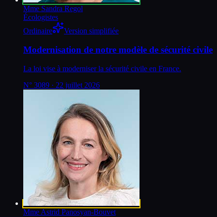
Mme Sandra Regol
Écologistes
Ordinaire
Version simplifiée
Modernisation de notre modèle de sécurité civile
La loi vise à moderniser la sécurité civile en France.
N°
3089
· 22 juillet 2026
Mme Astrid Panosyan-Bouvet