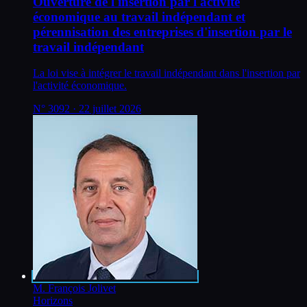
Ouverture de l'insertion par l'activité
économique au travail indépendant et
pérennisation des entreprises d'insertion par le
travail indépendant
La loi vise à intégrer le travail indépendant dans l'insertion par
l'activité économique.
N°
3092
· 22 juillet 2026
M. François Jolivet
Horizons