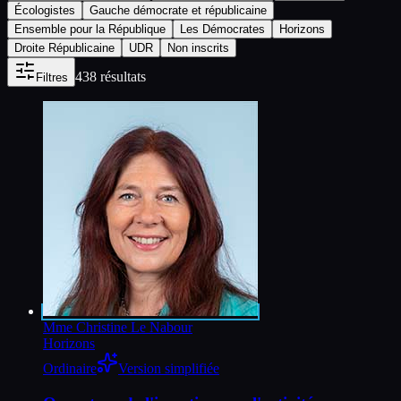
Écologistes
Gauche démocrate et républicaine
Ensemble pour la République
Les Démocrates
Horizons
Droite Républicaine
UDR
Non inscrits
438
résultat
s
Filtres
Mme Christine Le Nabour
Horizons
Ordinaire
Version simplifiée