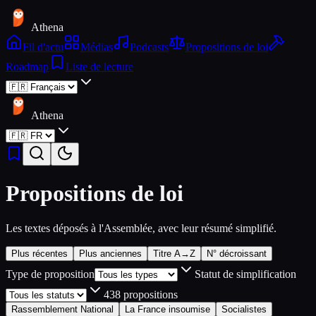
Athena
Fil d'actu
Médias
Podcasts
Propositions de loi
Roadmap
Liste de lecture
Athena
Propositions de loi
Les textes déposés à l'Assemblée, avec leur résumé simplifié.
Plus récentes
Plus anciennes
Titre A→Z
N° décroissant
Type de proposition
Statut de simplification
438
proposition
s
Rassemblement National
La France insoumise
Socialistes