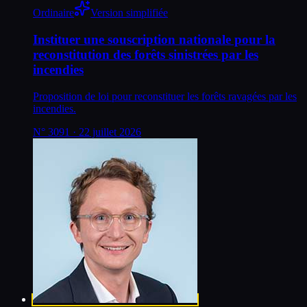
Ordinaire
Version simplifiée
Instituer une souscription nationale pour la
reconstitution des forêts sinistrées par les
incendies
Proposition de loi pour reconstituer les forêts ravagées par les
incendies.
N°
3091
· 22 juillet 2026