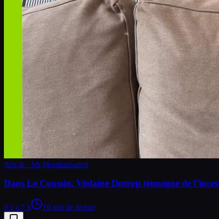
Article · Mr Mondialisation
Dans Le Coussin, Violaine Dutrop témoigne de l’inces
il y a 7 h
10 min de lecture