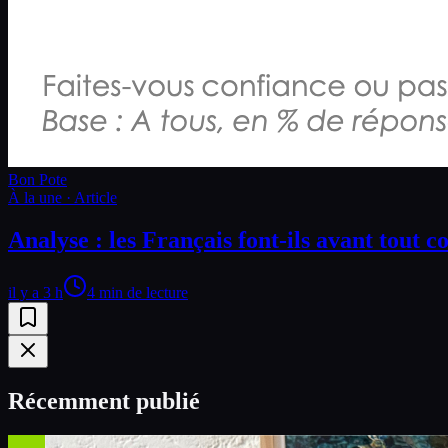
Bon Pote
À la une · Article
Analyse : les Français font-ils avant tout 
il y a 3 h
4 min de lecture
Récemment publié