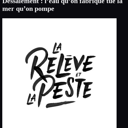
Dessalement : l’eau qu’on fabrique tue la
mer qu’on pompe