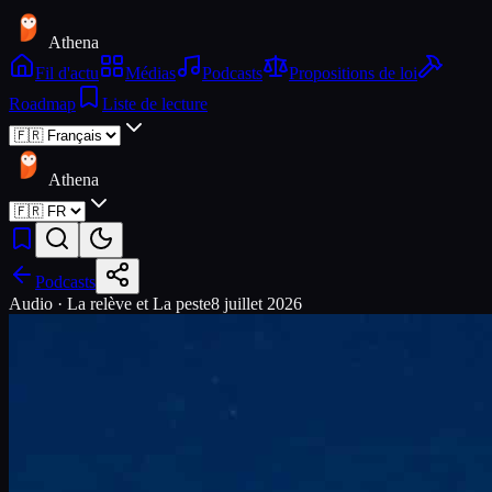
Athena
Fil d'actu
Médias
Podcasts
Propositions de loi
Roadmap
Liste de lecture
Athena
Podcasts
Audio ·
La relève et La peste
8 juillet 2026